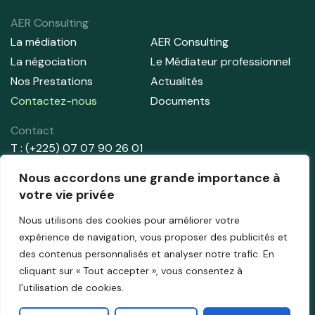
AER Consulting
La médiation
AER Consulting
La négociation
Le Médiateur professionnel
Nos Prestations
Actualités
Contactez-nous
Documents
Contact
T : (+225) 07 07 90 26 01
T : (+225) 01 02 91 44 71
Nous accordons une grande importance à
E:
info@aer-consulting.com
votre vie privée
Nous utilisons des cookies pour améliorer votre
Adresse
expérience de navigation, vous proposer des publicités et
Abidjan – Cocody
des contenus personnalisés et analyser notre trafic. En
République de Côte d’Ivoire
cliquant sur « Tout accepter », vous consentez à
l’utilisation de cookies.